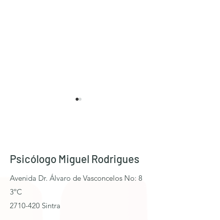
Psicólogo Miguel Rodrigues
Ataques de Pânic
Volto de férias e
Avenida Dr. Álvaro de Vasconcelos No: 8
deparo-me com os
3ºC
mesmos problemas!
2710-420 Sintra