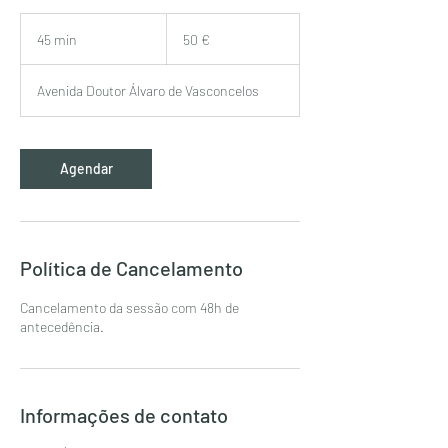
50
euros
45 min
4
50 €
5
m
Avenida Doutor Álvaro de Vasconcelos
i
n
Agendar
Política de Cancelamento
Cancelamento da sessão com 48h de
antecedência.
Informações de contato